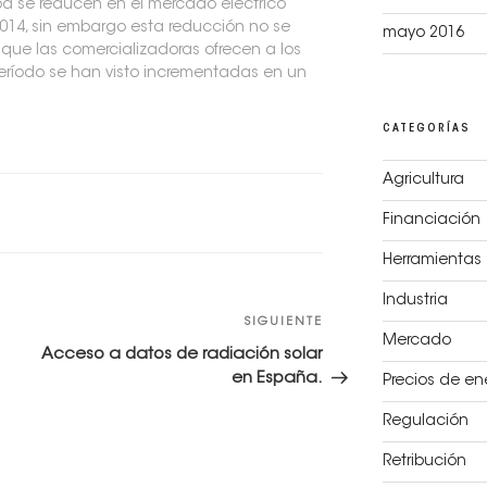
opa se reducen en el mercado eléctrico
2014, sin embargo esta reducción no se
mayo 2016
s que las comercializadoras ofrecen a los
período se han visto incrementadas en un
CATEGORÍAS
Agricultura
Financiación
Herramientas
Industria
SIGUIENTE
Siguiente
Mercado
entrada
Acceso a datos de radiación solar
en España.
Precios de en
Regulación
Retribución