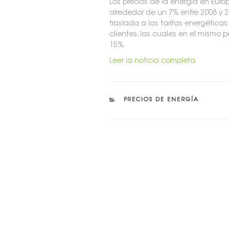
Los precios de la energía en Eur
alrededor de un 7% entre 2008 y 
traslada a las tarifas energética
clientes, las cuales en el mismo 
15%.
Leer la noticia completa
CATEGORÍAS
PRECIOS DE ENERGÍA
Navegación
de
entradas